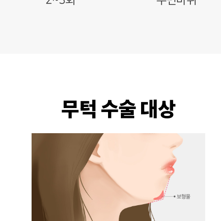
2~3회
수면마취
무턱 수술 대상