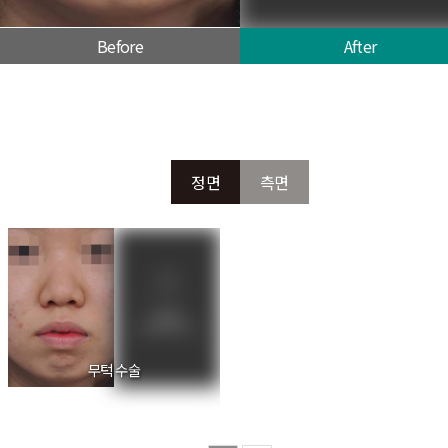
Before
After
정면
측면
무턱 수술