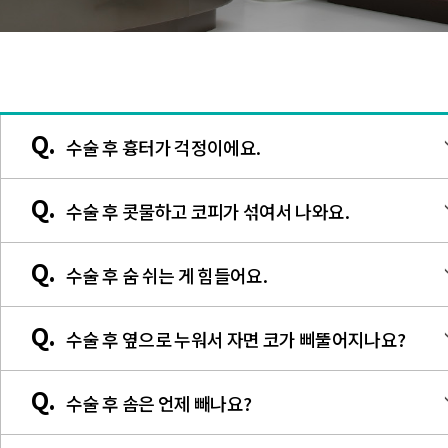
Q.
수술 후 흉터가 걱정이에요.
비주의 흉터는 크게 눈에 띄지는 않지만 봉합을 한 후 단층이 지거
Q.
수술 후 콧물하고 코피가 섞여서 나와요.
나 함몰이 된 경우에는 나중에 수술로 교정을 해줍니다. 만약 피부
색이 불그스레하다거나 약간 거무튀튀하게 보이는 경우에는 시간
코 안쪽으로 절개도 했고 특히 비염수술을 했다면 딱지가 생기고 
이 지나면서 옅어지게 됩니다. 봉합을 한 후에는 표피의 손상을 예
Q.
수술 후 숨 쉬는 게 힘들어요.
막들이 수축이 되면서 분비물들이 떨어져나오기 때문에 수술 후 2
방하기 위해 안연고를 발라줍니다. 그리고 실밥을 제거하고 난 후
주차까지는 약간 피가 섞인 콧물이 나올 수 있습니다.
가려움과 붉은 기를 없애주기 위해 약한 스테로이드 연고를 사용합
일반적인 코성형이나 비중격교정을 한 후에는 코 안의 점막이 부어
드물지만 절골 후 코피가 멈추지 않고 많이 나는 경우에는 즉시 병
Q.
니다. 수술 2주 후부터는 약국에서 판매하는 ‘contractubex’ 같은
수술 후 옆으로 누워서 자면 코가 삐뚤어지나요?
호흡이 힘들 수 있습니다.특히 비염수술을 한 경우 코 내부에 분비
원으로 연락을 하셔서 응급조치를 받으셔야 합니다. 적절한 조치를
흉터 연고들을 사용해줍니다.
물들이 많이 생기기 때문에 답답할 수 있습니다.
받으신다면 보통 출혈은 10분 내외로 멈추게 됩니다.
만약 보형물 사용하여 수술한 경우라면 지속적으로 한쪽 방향으로
보통 수술 후 5일째에 처치를 통해 코 내부에 있는 분비물들을 제거
Q.
수술 후 솜은 언제 빼나요?
누워서 잘 경우 중력에 의해 보형물이 한쪽으로 치우칠 수 있습니
해줍니다. 또한 비중격 안에 피가 차 있는지도 체크하는데 보통은
다. 수술 후 1개월까지는 코에 부목을 사용한 후 바른 자세로 숙면
시간이 지나면서 개선이 되지만 심한 경우라면 피를 빼주어야합니
절골 수술 후에는 지혈을 위해서 ‘merocel’ 이라는 솜으로 코안쪽