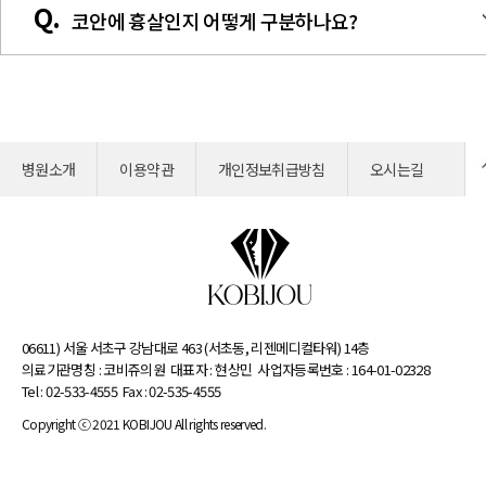
수축되면서 코끝이 당겨올라가는 경우, 코에 찌릿찌릿하고 당기는
Q.
코안에 흉살인지 어떻게 구분하나요?
벽에 있는 비갑개라는 구조가 커져 비강 호흡을 방해하는 질환을 
느낌이 자주 생기게 됩니다. 또한 코 끝이 점점 들리는 것을 2-3개
합니다. 이 경우 비대해진 하비갑개를 축소해주는 수술이 필요하며
월 차 사진으로 비교해 볼 수 있습니다. 그리고 염증이나 감염에 의
만약 점점 커지거나 없던 부분이 올라왔다면 염증이나 흉살일 가능
코성형과 함께 진행할 수 있습니다.
해 내부 구조물이 녹으면서 생기는 구축의 경우 코끝이 붉고 통증
성이 있고 큰 변화가 없고 단단하다면 연골인 경우가 많습니다.
고름이 나오는 증상이 생깁니다. 이러한 증상이 보이는 경우에는 
만약 흉살일 경우 반복해서 만지게되면 자극을 받아 더 커질 수 있
리 병원에 내원하여 항생제 치료를 받아야하며 증상이 호전되지 않
습니다.
는 경우 수술을 통해 보형물을 제거해 주어야 합니다.
병원소개
이 경우 스테로이드 주사나 수술적 치료가 필요할 수 있습니다.
이용약관
개인정보취급방침
오시는길
06611) 서울 서초구 강남대로 463 (서초동, 리젠메디컬타워) 14층
의료기관명칭 : 코비쥬의원
대표자 : 현상민
사업자등록번호 : 164-01-02328
Tel : 02-533-4555
Fax : 02-535-4555
Copyright ⓒ 2021 KOBIJOU All rights reserved.